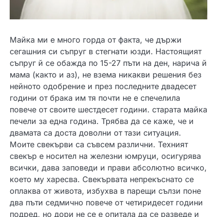
Майка ми е много горда от факта, че държи
сегашния си съпруг в стегнати юзди. Настоящият
съпруг й се обажда по 15-27 пъти на ден, нарича й
мама (както и аз), не взема никакви решения без
нейното одобрение и през последните двадесет
години от брака им тя почти не е спечелила
повече от своите шестдесет години. старата майка
печели за една година. Трябва да се каже, че и
двамата са доста доволни от тази ситуация.
Моите свекърви са съвсем различни. Техният
свекър е носител на железни юмруци, осигурява
всички, дава заповеди и прави абсолютно всичко,
което му харесва. Свекървата непрекъснато се
оплаква от живота, избухва в парещи сълзи поне
два пъти седмично повече от четиридесет години
подред, но дори не се е опитала да се разведе и