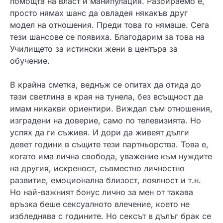
помощта на власт и манипулация. Разбираемо е,
просто нямах шанс да овладея някакъв друг
модел на отношения. Преди това го нямаше. Сега
тези шансове се появиха. Благодарим за това на
Училището за истински жени в центъра за
обучение.
В крайна сметка, веднъж се опитах да отида до
тази светлина в края на тунела, без всъщност да
имам никакви ориентири. Виждал съм отношения,
изградени на доверие, само по телевизията. Но
успях да ги съживя. И дори да живеят дълги
девет години в същите тези партньорства. Това е,
когато има лична свобода, уважение към нуждите
на другия, искреност, съвместно личностно
развитие, емоционална близост, лоялност и т.н.
Но най-важният бонус лично за мен от такава
връзка беше сексуалното влечение, което не
избледнява с годините. Но сексът в дълъг брак се