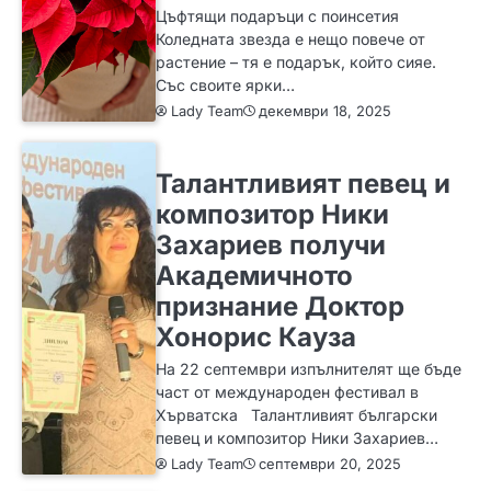
Цъфтящи подаръци с поинсетия
Коледната звезда е нещо повече от
растение – тя е подарък, който сияе.
Със своите ярки…
Lady Team
декември 18, 2025
ИДЕИ
Талантливият певец и
композитор Ники
Захариев получи
Академичното
признание Доктор
Хонорис Кауза
На 22 септември изпълнителят ще бъде
част от международен фестивал в
Хърватска Талантливият български
певец и композитор Ники Захариев…
Lady Team
септември 20, 2025