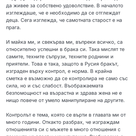
да живее за собствено удоволствие. В началото
изглеждаше, че е необходимо да се отглеждат
деца. Сега изглежда, че самотната старост е на
прага.
И майка ми, и свекърва ми, въпреки всичко, са
относително успешни в брака си. Така мислят те
самите, техните съпрузи, техните роднини и
приятели. Това е така, защото в Русия бракът,
изграден върху контрол, е норма. В крайна
сметка е възможно да се контролира не само със
сила, но и със слабост. Въображаемата
безпомощност на възрастна и здрава жена не е
нищо повече от умело манипулиране на другите.
Контролът е тема, която се върти в главата ми от
много години. Откакто разбрах, че изграждам
отношенията си с мъжете в много отношения с