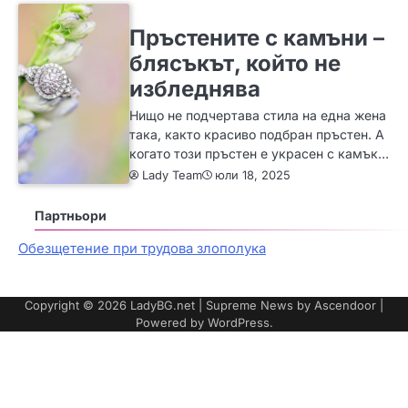
ЗА ЖЕНАТА
ИДЕИ
МОДА
Пръстените с камъни –
блясъкът, който не
избледнява
Нищо не подчертава стила на една жена
така, както красиво подбран пръстен. А
когато този пръстен е украсен с камък…
Lady Team
юли 18, 2025
Партньори
Обезщетение при трудова злополука
Copyright © 2026
LadyBG.net
| Supreme News by
Ascendoor
|
Powered by
WordPress
.