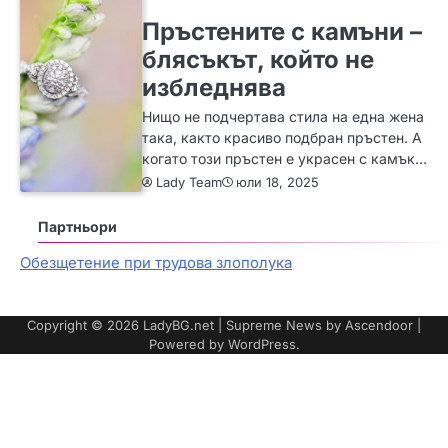
ЗА ЖЕНАТА
ИДЕИ
МОДА
Пръстените с камъни –
блясъкът, който не
избледнява
Нищо не подчертава стила на една жена
така, както красиво подбран пръстен. А
когато този пръстен е украсен с камък…
Lady Team
юли 18, 2025
Партньори
Обезщетение при трудова злополука
Copyright © 2026
LadyBG.net
| Supreme News by
Ascendoor
|
Powered by
WordPress
.