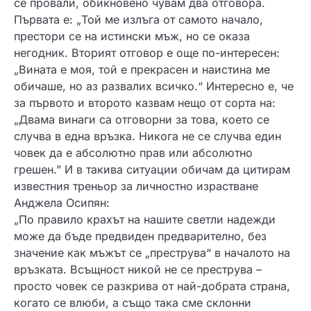
се провали, обикновено чувам два отговора.
Първата е: „Той ме излъга от самото начало,
престори се на истински мъж, но се оказа
негодник. Вторият отговор е още по-интересен:
„Вината е моя, той е прекрасен и наистина ме
обичаше, но аз развалих всичко.“ Интересно е, че
за първото и второто казвам нещо от сорта на:
„Двама винаги са отговорни за това, което се
случва в една връзка. Никога не се случва един
човек да е абсолютно прав или абсолютно
грешен.” И в такива ситуации обичам да цитирам
известния треньор за личностно израстване
Анджела Осипян:
„По правило крахът на нашите светли надежди
може да бъде предвиден предварително, без
значение как мъжът се „преструва“ в началото на
връзката. Всъщност никой не се преструва –
просто човек се разкрива от най-добрата страна,
когато се влюби, а също така сме склонни