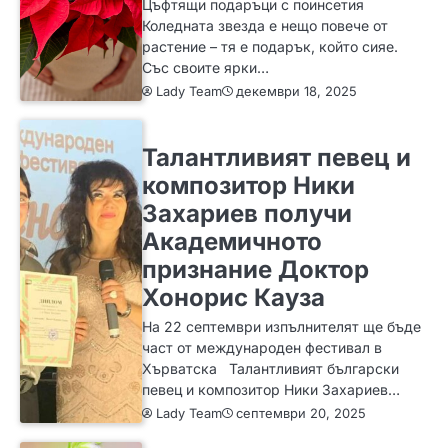
Цъфтящи подаръци с поинсетия
Коледната звезда е нещо повече от
растение – тя е подарък, който сияе.
Със своите ярки…
Lady Team
декември 18, 2025
ИДЕИ
Талантливият певец и
композитор Ники
Захариев получи
Академичното
признание Доктор
Хонорис Кауза
На 22 септември изпълнителят ще бъде
част от международен фестивал в
Хърватска Талантливият български
певец и композитор Ники Захариев…
Lady Team
септември 20, 2025