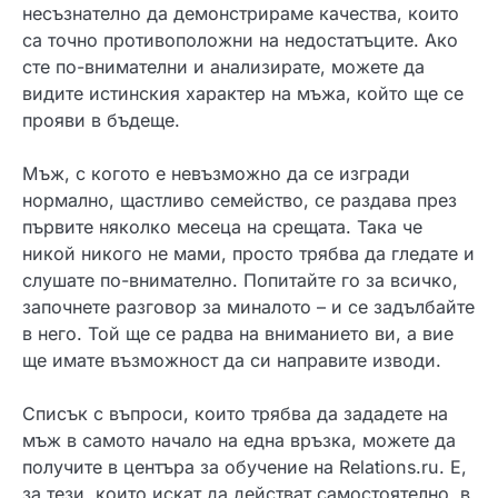
несъзнателно да демонстрираме качества, които
са точно противоположни на недостатъците. Ако
сте по-внимателни и анализирате, можете да
видите истинския характер на мъжа, който ще се
прояви в бъдеще.
Мъж, с когото е невъзможно да се изгради
нормално, щастливо семейство, се раздава през
първите няколко месеца на срещата. Така че
никой никого не мами, просто трябва да гледате и
слушате по-внимателно. Попитайте го за всичко,
започнете разговор за миналото – и се задълбайте
в него. Той ще се радва на вниманието ви, а вие
ще имате възможност да си направите изводи.
Списък с въпроси, които трябва да зададете на
мъж в самото начало на една връзка, можете да
получите в центъра за обучение на Relations.ru. Е,
за тези, които искат да действат самостоятелно, в