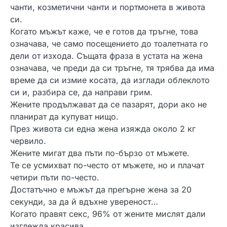
чанти, козметични чанти и портмонета в живота
си.
Когато мъжът каже, че е готов да тръгне, това
означава, че само посещението до тоалетната го
дели от изхода. Същата фраза в устата на жена
означава, че преди да си тръгне, тя трябва да има
време да си измие косата, да изглади облеклото
си и, разбира се, да направи грим.
Жените продължават да се пазарят, дори ако не
планират да купуват нищо.
През живота си една жена изяжда около 2 кг
червило.
Жените мигат два пъти по-бързо от мъжете.
Те се усмихват по-често от мъжете, но и плачат
четири пъти по-често.
Достатъчно е мъжът да прегърне жена за 20
секунди, за да й вдъхне увереност…
Когато правят секс, 96% от жените мислят дали
изглежда красива.