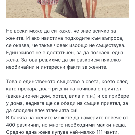
Не всеки може да си каже, че знае всичко за
жените. И ако наистина подходите към въпроса,
се оказва, че такъв човек изобщо не съществува.
Един живот не е достатъчен, за да познаеш една
жена. Затова решихме да ви разкрием няколко
необичайни и интересни факти за жените.
Това е единственото същество в света, което след
като прекара два-три дни на почивка с приятел
(ваканционен дом, хотел, вила и т.н.) и се прибере
у дома, веднага ще се обади на същия приятел, за
да сподели впечатленията си!
В банята на жените можете да намерите повече от
400 различни, но много необходими малки неща.
Средно една жена купува най-малко 111 чанти,