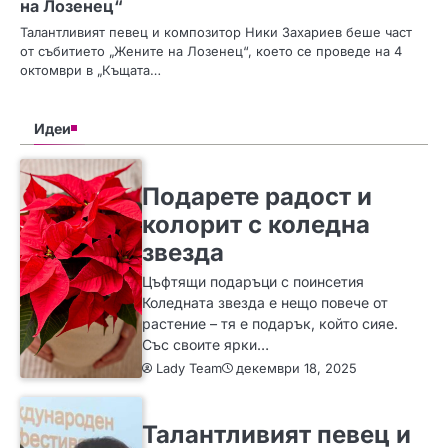
на Лозенец“
Талантливият певец и композитор Ники Захариев беше част
от събитието „Жените на Лозенец“, което се проведе на 4
октомври в „Къщата…
Идеи
SLIDER
ИДЕИ
Подарете радост и
колорит с коледна
звезда
Цъфтящи подаръци с поинсетия
Коледната звезда е нещо повече от
растение – тя е подарък, който сияе.
Със своите ярки…
Lady Team
декември 18, 2025
ИДЕИ
Талантливият певец и