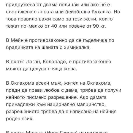
придружена от двама полицаи или ако не е
въоръжена с лопата или бейзболна бухалка. Но
това правило важи само за тези жени, които
тежат по-малко от 40 или повече от 90 кг.
В Мейн е противозаконно да се гъделичка по
брадичката на жената с химикалка.
В окръг Логан, Колорадо, е противозаконно
мъжът да целува спяща жена.
В Оклахома всеки мъж, жител на Оклахома,
преди да прави любов с дама, трябва да получи
нейното писмено разрешение. Ако дамата
принадлежи към национално малцинство,
разрешението трябва да е написано на нейния
роден език.
В окръг Маданг (Нова Гвинея) измамените