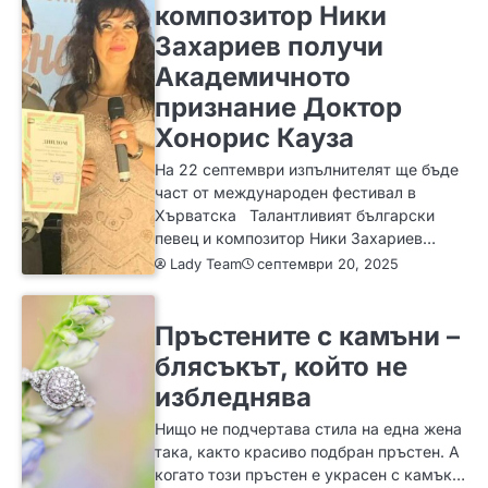
композитор Ники
Захариев получи
Академичното
признание Доктор
Хонорис Кауза
На 22 септември изпълнителят ще бъде
част от международен фестивал в
Хърватска Талантливият български
певец и композитор Ники Захариев…
Lady Team
септември 20, 2025
ЗА ЖЕНАТА
ИДЕИ
МОДА
Пръстените с камъни –
блясъкът, който не
избледнява
Нищо не подчертава стила на една жена
така, както красиво подбран пръстен. А
когато този пръстен е украсен с камък…