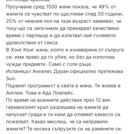
Проучване сред 1500 жени показа, че 49% от
жените се чувстват по-щастливи след 50 години.
25% от нежния пол на тази възраст заявяват, че
току-що са започнали да прекарват качествено
време с партньор и да изпитват най-голямото
удоволствие от секса.
В Хонг Конг жена, която е изневерена от съпруга
си, има право да го убие, но без да използва
чужди предмети. Само с голи ръце.
Испанецът Анхелес Дуран официално притежава
Sun.
Първият програмист в света е жена. Тя живее в
Англия. Това е Ада Ловлейс.
По време на военните действия през 12 век
германският крал разрешава на жените да
напуснат града и ги кани да отнемат каквото си
пожелаят. Какво мислиш, че са направили
жените? Те носеха съпрузите си на раменете си.