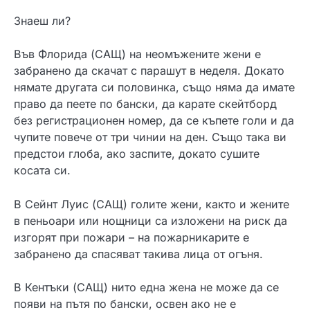
Знаеш ли?
Във Флорида (САЩ) на неомъжените жени е
забранено да скачат с парашут в неделя. Докато
нямате другата си половинка, също няма да имате
право да пеете по бански, да карате скейтборд
без регистрационен номер, да се къпете голи и да
чупите повече от три чинии на ден. Също така ви
предстои глоба, ако заспите, докато сушите
косата си.
В Сейнт Луис (САЩ) голите жени, както и жените
в пеньоари или нощници са изложени на риск да
изгорят при пожари – на пожарникарите е
забранено да спасяват такива лица от огъня.
В Кентъки (САЩ) нито една жена не може да се
появи на пътя по бански, освен ако не е