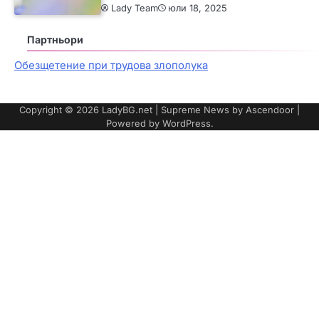
Lady Team
юли 18, 2025
Партньори
Обезщетение при трудова злополука
Copyright © 2026
LadyBG.net
| Supreme News by
Ascendoor
|
Powered by
WordPress
.