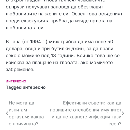
съпрузи получават заповед да обезглавят
любовниците на жените си. Освен това осъденият
преди екзекуцията трябва да изяде пръста на
любовницата си.
В Гана (от 1994 г.) мъж трябва да има поне 50
долара, овца и три бутилки джин, за да прави
секс с момиче под 18 години. Всичко това ще се
изисква за плащане на глобата, ако момичето
забременее.
ИНТЕРЕСНО
Tagged
интересно
Навигация
Не мога да
Ефективни съвети: как да
изпитам
повишите отслабения имунитет
оргазъм: каква
и да не хванете инфекция тази
е причината?
есен?