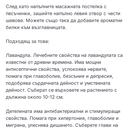
След като напълните масажната постелка с
песъчинки, зашийте напълно левия отвор с чести
шевове. Можете също така да добавите ароматни
билки към възглавницата.
Подходящ за това:
Лавандула. Лечебните свойства на лавандулата са
известни от древни времена. Има мощни
антисептични свойства, успокоява нервите,
помага при главоболие, безсъние и депресия,
подобрява сърдечната дейност и умствената
дейност. Събират се върховете на растението с
дължина около 10-12 см.
Детелината има антибактериални и стимулиращи
свойства. Помага при хипертония, главоболие и
мигрена, улеснява дишането. Съберете глави на