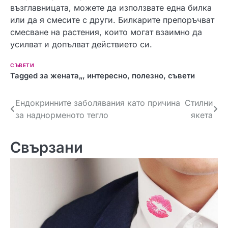
възглавницата, можете да използвате една билка
или да я смесите с други. Билкарите препоръчват
смесване на растения, които могат взаимно да
усилват и допълват действието си.
СЪВЕТИ
Tagged
за жената„
,
интересно
,
полезно
,
съвети
Навигация
Ендокринните заболявания като причина
Стилни
за наднорменото тегло
якета
Свързани