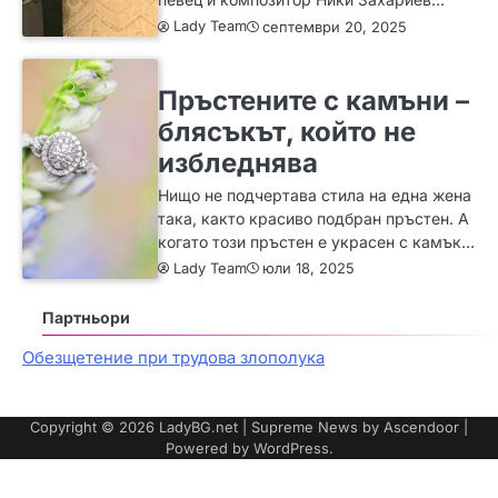
Lady Team
септември 20, 2025
ЗА ЖЕНАТА
ИДЕИ
МОДА
Пръстените с камъни –
блясъкът, който не
избледнява
Нищо не подчертава стила на една жена
така, както красиво подбран пръстен. А
когато този пръстен е украсен с камък…
Lady Team
юли 18, 2025
Партньори
Обезщетение при трудова злополука
Copyright © 2026
LadyBG.net
| Supreme News by
Ascendoor
|
Powered by
WordPress
.