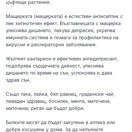
цъфтящи растения.
Мащерката (мащерката) е естествен антисептик с
лек хипнотичен ефект. Възглавницата с мащерка
улеснява дишането, лекува депресия, укрепва
имунната система и помага за профилактика на
вирусни и респираторни заболявания.
Жълтият кантарион е ефективен антидепресант,
подобрява сърдечната дейност, улеснява
дишането по време на сън, успокоява и дава
здрав сън.
Също така, лайка, бял равнец, градински чай,
ливаден здравец, босилек, мента, маточина,
маточина, риган ще бъдат добри.
Билките могат да бъдат закупени в аптека или
добре изсушени у дома. За да напълните