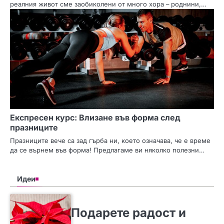
реалния живот сме заобиколени от много хора – роднини,…
Експресен курс: Влизане във форма след
празниците
Празниците вече са зад гърба ни, което означава, че е време
да се върнем във форма! Предлагаме ви няколко полезни…
Идеи
SLIDER
ИДЕИ
Подарете радост и