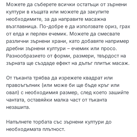
Можете да съберете всички остатъци от зърнени
култури в къщата или можете да закупите
необходимите, за да направите масажна
възглавница. По-добре е да използвате ориз, грах
от елда и перлен ечемик. Можете да смесвате
различни зърнени храни, като добавяте например
дребни зърнени култури – ечемик или просо.
Разнообразието от форми, размери, твърдост на
зърната ще създаде ефект на дълъг плитък масаж.
От тъканта трябва да изрежете квадрат или
правоъгълник (или може би ще бъде кръг или
овал) с необходимия размер, след което зашийте
чантата, оставяйки малка част от тъканта
незашита.
Напълнете торбата със зърнени култури до
необходимата плътност.