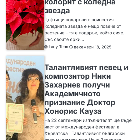
колорит с коледна
звезда
Цъфтящи подаръци с поинсетия
Коледната звезда е нещо повече от
растение – тя е подарък, който сияе.
Със своите ярки…
Lady Team
декември 18, 2025
ИДЕИ
Талантливият певец и
композитор Ники
Захариев получи
Академичното
признание Доктор
Хонорис Кауза
На 22 септември изпълнителят ще бъде
част от международен фестивал в
Хърватска Талантливият български
певец и композитор Ники Захариев…