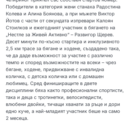
Победители в категория жени станаха Радостина
Колева и Алина Боянова, а при мъжете Виктор
Йотов с части от секундата изпревари Калоян
Стоилков и ежегодният участник в бягането на
„Нестле за Живей Активно“ – Развигор Щерев.
Десет минути по-късно стартира и инклузивното
2,5 км трасе за бягане и ходене, създадено така,
че да даде възможност за участие с различно
темпо и според възможностите на всеки – чрез
бягане, ходене, придвижване с инвалидна
количка, с детска количка или с домашен
любимец. Сред финиширащите в двете
дисциплини бяха както професионални спортисти,
така и деца с тротинетки, велосипедисти,
влюбени двойки, тичащи хванати за ръце и дори
едно куче, а най-младият участник беше на само
2 месеца.