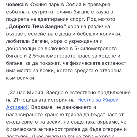
човека
в Южния парк в София и превърна
съботната сутрин в голямо бягане с кауза в
подкрепа на адаптирания спорт. Под мотото
„Доброто Тича Заедно“
хора на различна
възраст, семейства с деца и бебешки колички,
любители бегачи, хора с увреждания и
доброволци се включиха в 5-километровото
бягане и 2,5-километровото трасе за ходене и
бягане, за да покажат, че физическата активност
има място за всеки, когато средата е отворена
към всички.
„За нас Мисия: Заедно е естествено продължение
на 21-годишната история на
‘Нестле за Живей
Активно!’
. Вярваме, че движението и
балансираното хранене трябва да бъдат част от
ежедневието на всеки, но също така вярваме, че
физическата активност трябва да бъде отворен и
достъпен. Днес видяхме точно това – хора с