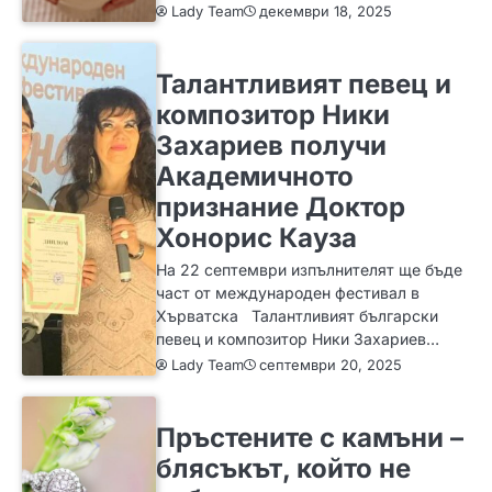
Lady Team
декември 18, 2025
ИДЕИ
Талантливият певец и
композитор Ники
Захариев получи
Академичното
признание Доктор
Хонорис Кауза
На 22 септември изпълнителят ще бъде
част от международен фестивал в
Хърватска Талантливият български
певец и композитор Ники Захариев…
Lady Team
септември 20, 2025
ЗА ЖЕНАТА
ИДЕИ
МОДА
Пръстените с камъни –
блясъкът, който не