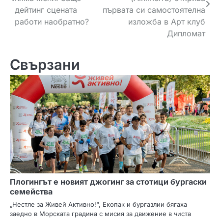
дейтинг сцената
първата си самостоятелна
работи наобратно?
изложба в Арт клуб
Дипломат
Свързани
Плогингът е новият джогинг за стотици бургаски
семейства
„Нестле за Живей Активно!“, Екопак и бургазлии бягаха
заедно в Морската градина с мисия за движение в чиста