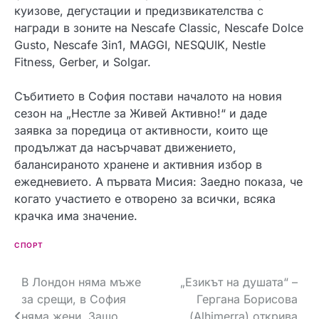
куизове, дегустации и предизвикателства с
награди в зоните на Nescafe Classic, Nescafe Dolce
Gusto, Nescafe 3in1, MAGGI, NESQUIK, Nestle
Fitness, Gerber, и Solgar.
Събитието в София постави началото на новия
сезон на „Нестле за Живей Активно!“ и даде
заявка за поредица от активности, които ще
продължат да насърчават движението,
балансираното хранене и активния избор в
ежедневието. А първата Мисия: Заедно показа, че
когато участието е отворено за всички, всяка
крачка има значение.
СПОРТ
Навигация
В Лондон няма мъже
„Езикът на душата“ –
за срещи, в София
Гергана Борисова
няма жени. Защо
(Alhimerra) открива