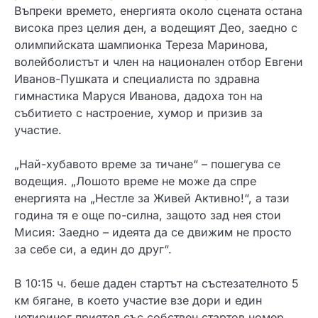
Въпреки времето, енергията около сцената остана
висока през целия ден, а водещият Део, заедно с
олимпийската шампионка Тереза Маринова,
волейболистът и член на национален отбор Евгени
Иванов-Пушката и специалиста по здравна
гимнастика Маруся Иванова, дадоха тон на
събитието с настроение, хумор и призив за
участие.
„Най-хубавото време за тичане“ – пошегува се
водещия. „Лошото време не може да спре
енергията на „Нестле за Живей Активно!“, а тази
година тя е още по-силна, защото зад нея стои
Мисия: Заедно – идеята да се движим не просто
за себе си, а един до друг“.
В 10:15 ч. беше даден стартът на състезателното 5
км бягане, в което участие взе дори и един
четириног приятел със собствен стартов номер.