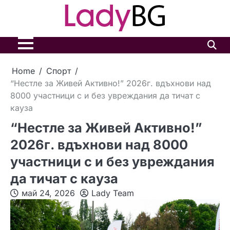
Skip
to
content
Home
Спорт
“Нестле за Живей Aктивно!” 2026г. вдъхнови над
8000 участници с и без увреждания да тичат с
кауза
“Нестле за Живей Aктивно!”
2026г. вдъхнови над 8000
участници с и без увреждания
да тичат с кауза
май 24, 2026
Lady Team