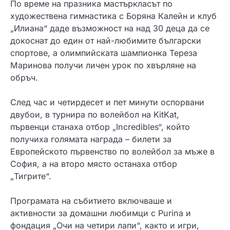
По време на празника мастъркласът по
художествена гимнастика с Боряна Калейн и клуб
„Илиана“ даде възможност на над 30 деца да се
докоснат до един от най-любимите български
спортове, а олимпийската шампионка Тереза
Маринова получи личен урок по хвърляне на
обръч.
След час и четирдесет и пет минути оспорвани
двубои, в турнира по волейбол на KitKat,
първенци станаха отбор „Incredibles“, който
получиха голямата награда – билети за
Европейското първенство по волейбол за мъже в
София, а на второ място останаха отбор
„Тигрите“.
Програмата на събитието включваше и
активности за домашни любимци с Purina и
фондация „Очи на четири лапи“, както и игри,