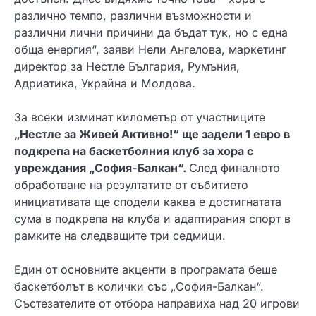
различно темпо, различни възможности и
различни лични причини да бъдат тук, но с една
обща енергия“, заяви Нели Ангелова, маркетинг
директор за Нестле България, Румъния,
Адриатика, Украйна и Молдова.
За всеки изминат километър от участниците
„Нестле за Живей Активно!“ ще задели 1 евро в
подкрепа на баскетболния клуб за хора с
увреждания „София-Балкан“
.
След финалното
обработване на резултатите от събитието
инициативата ще сподели каква е достигнатата
сума в подкрепа на клуба и адаптирания спорт в
рамките на следващите три седмици.
Един от основните акценти в програмата беше
баскетболът в колички със „София-Балкан“.
Състезателите от отбора направиха над 20 игрови