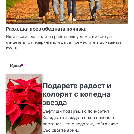
Разходка през обедната почивка
Независимо дали сте на работа или у дома, вместо да
отидете в трапезарията или да се преместите в домашната
кухня,…
Идеи
SLIDER
ИДЕИ
Подарете радост и
колорит с коледна
звезда
Цъфтящи подаръци с поинсетия
Коледната звезда е нещо повече от
растение – тя е подарък, който сияе.
Със своите ярки…