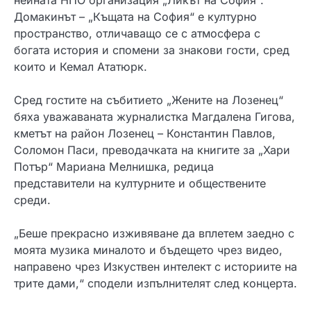
нейната НПО организация „Ликът на София“.
Домакинът – „Къщата на София“ е културно
пространство, отличаващо се с атмосфера с
богата история и спомени за знакови гости, сред
които и Кемал Ататюрк.
Сред гостите на събитието „Жените на Лозенец“
бяха уважаваната журналистка Магдалена Гигова,
кметът на район Лозенец – Константин Павлов,
Соломон Паси, преводачката на книгите за „Хари
Потър“ Мариана Мелнишка, редица
представители на културните и обществените
среди.
„Беше прекрасно изживяване да вплетем заедно с
моята музика миналото и бъдещето чрез видео,
направено чрез Изкуствен интелект с историите на
трите дами,“ сподели изпълнителят след концерта.