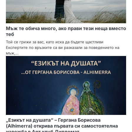
Мъж те обича много, ако прави тези неща вместо
теб
Той се грижи за вас, като иска да бъдете щастливи
Експертите по връзките са ви разказали за поведението на
мъж,…
„Езикът на душата“ – Гергана Борисова
(Alhimerra) открива първата си самостоятелна
изложба в Арт клуб Дипломат