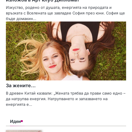
Изкуство, родено от душата, енергията на природата и
връзката с Вселената ще завладее София през юни. София ще
бъде домакин…
За жените…
В древен Китай казвали: „Жената трябва да прави само едно –
да натрупва енергия. Натрупването и запазването на
енергията е…
Идеи