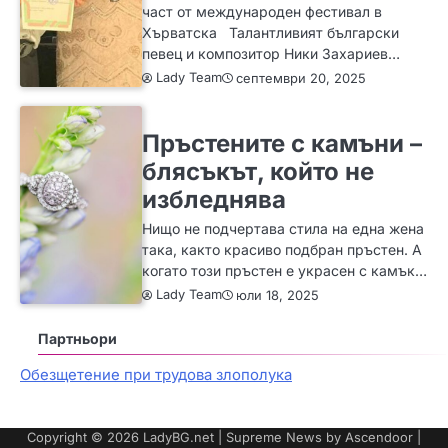
част от международен фестивал в
Хърватска Талантливият български
певец и композитор Ники Захариев…
Lady Team
септември 20, 2025
ЗА ЖЕНАТА
ИДЕИ
МОДА
Пръстените с камъни –
блясъкът, който не
избледнява
Нищо не подчертава стила на една жена
така, както красиво подбран пръстен. А
когато този пръстен е украсен с камък…
Lady Team
юли 18, 2025
Партньори
Обезщетение при трудова злополука
Copyright © 2026
LadyBG.net
| Supreme News by
Ascendoor
|