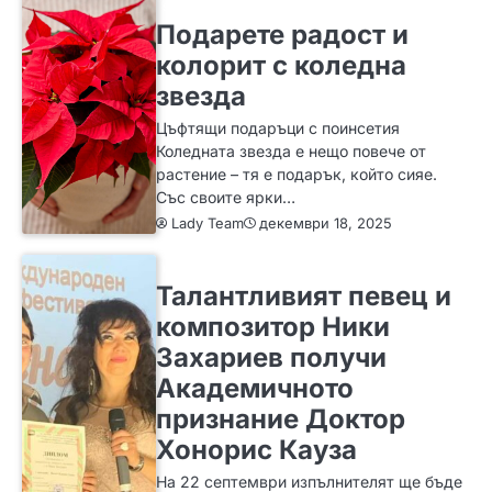
SLIDER
ИДЕИ
Подарете радост и
колорит с коледна
звезда
Цъфтящи подаръци с поинсетия
Коледната звезда е нещо повече от
растение – тя е подарък, който сияе.
Със своите ярки…
Lady Team
декември 18, 2025
ИДЕИ
Талантливият певец и
композитор Ники
Захариев получи
Академичното
признание Доктор
Хонорис Кауза
На 22 септември изпълнителят ще бъде