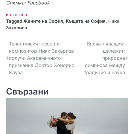
Снимка:
Facebook
ИНТЕРЕСНО
Tagged
Жените на София
,
Къщата на София
,
Ники
Захариев
Навигация
Талантливият певец и
Впечатляващият
композитор Ники Захариев
шилажит:
получи Академичното
природна
признание Доктор Хонорис
симбиоза между
Кауза
традиция и наука
Свързани