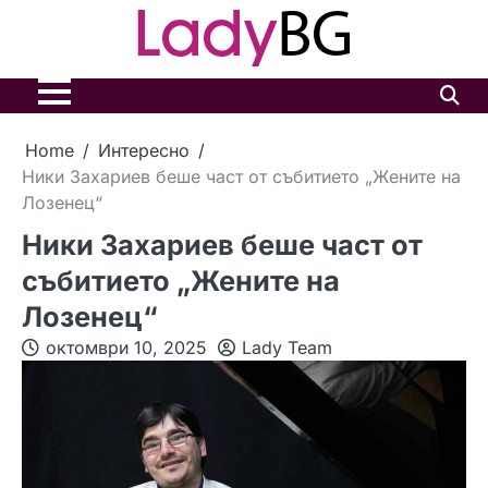
Skip
to
content
Home
Интересно
Ники Захариев беше част от събитието „Жените на
Лозенец“
Ники Захариев беше част от
събитието „Жените на
Лозенец“
октомври 10, 2025
Lady Team