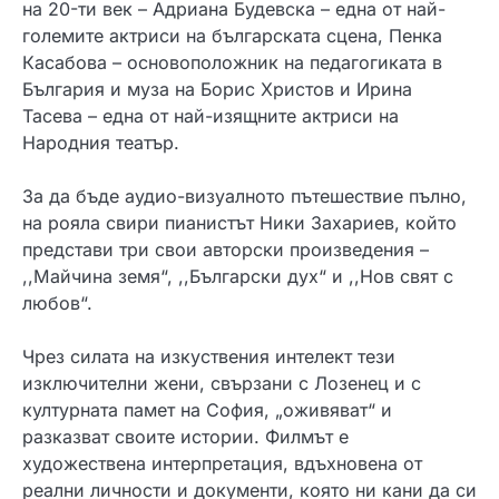
на 20-ти век – Адриана Будевска – една от най-
големите актриси на българската сцена, Пенка
Касабова – основоположник на педагогиката в
България и муза на Борис Христов и Ирина
Тасева – една от най-изящните актриси на
Народния театър.
За да бъде аудио-визуалното пътешествие пълно,
на рояла свири пианистът Ники Захариев, който
представи три свои авторски произведения –
,,Майчина земя“, ,,Български дух“ и ,,Нов свят с
любов“.
Чрез силата на изкуствения интелект тези
изключителни жени, свързани с Лозенец и с
културната памет на София, „оживяват“ и
разказват своите истории. Филмът е
художествена интерпретация, вдъхновена от
реални личности и документи, която ни кани да си