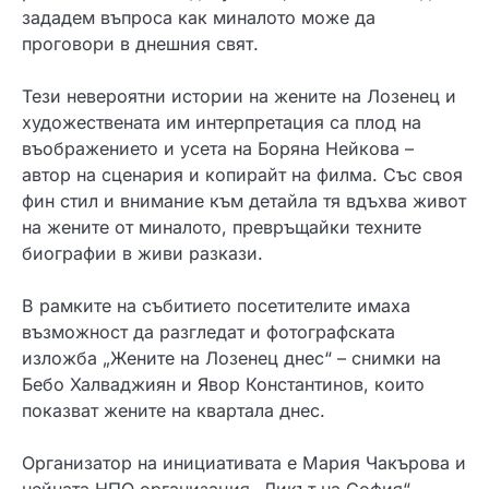
зададем въпроса как миналото може да
проговори в днешния свят.
Тези невероятни истории на жените на Лозенец и
художествената им интерпретация са плод на
въображението и усета на Боряна Нейковa –
автор на сценария и копирайт на филма. Със своя
фин стил и внимание към детайла тя вдъхва живот
на жените от миналото, превръщайки техните
биографии в живи разкази.
В рамките на събитието посетителите имаха
възможност да разгледат и фотографската
изложба „Жените на Лозенец днес“ – снимки на
Бебо Халваджиян и Явор Константинов, които
показват жените на квартала днес.
Организатор на инициативата е Мария Чакърова и