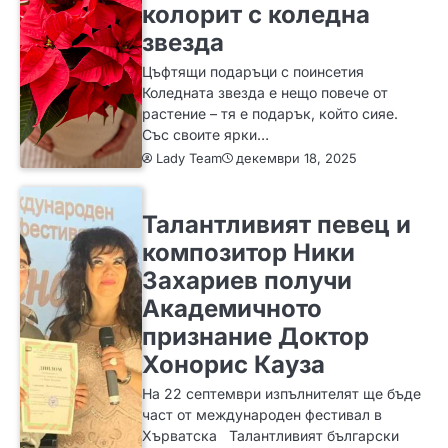
колорит с коледна
звезда
Цъфтящи подаръци с поинсетия
Коледната звезда е нещо повече от
растение – тя е подарък, който сияе.
Със своите ярки…
Lady Team
декември 18, 2025
ИДЕИ
Талантливият певец и
композитор Ники
Захариев получи
Академичното
признание Доктор
Хонорис Кауза
На 22 септември изпълнителят ще бъде
част от международен фестивал в
Хърватска Талантливият български