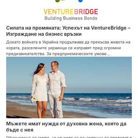
Силата на промяната: Успехът на VentureBridge –
Изграждане на бизнес връзки
Докато войната в Украйна продължава да прекъсва живота на
хората, разселените украинци се изправят пред огромни
предизвикателства. За предприемаческите умове…
Мъжете имат нужда от духовна жена, която да
бъде с нея
Обикновено се смята, че мъжете са по-склонни да предадат в