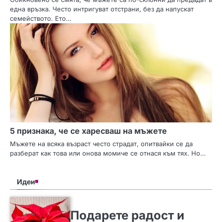
една връзка. Често интригуват отстрани, без да напускат
семейството. Ето…
5 признака, че се харесваш на мъжете
Мъжете на всяка възраст често страдат, опитвайки се да
разберат как това или онова момиче се отнася към тях. Но…
Идеи
SLIDER
ИДЕИ
Подарете радост и