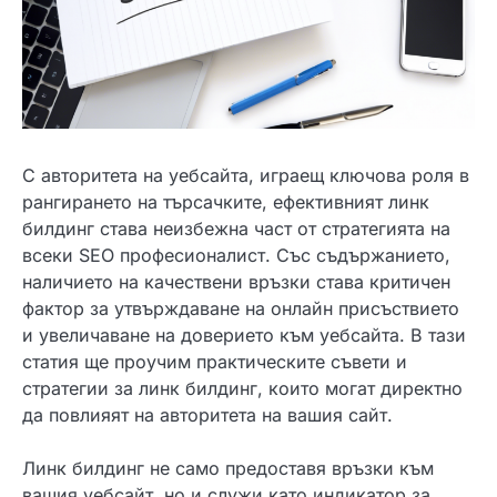
С авторитета на уебсайта, играещ ключова роля в
рангирането на търсачките, ефективният линк
билдинг става неизбежна част от стратегията на
всеки SEO професионалист. Със съдържанието,
наличието на качествени връзки става критичен
фактор за утвърждаване на онлайн присъствието
и увеличаване на доверието към уебсайта. В тази
статия ще проучим практическите съвети и
стратегии за линк билдинг, които могат директно
да повлияят на авторитета на вашия сайт.
Линк билдинг не само предоставя връзки към
вашия уебсайт, но и служи като индикатор за