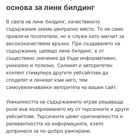
основа за линк билдинг
В света на линк билдинг, качественото
съдържание заема централно място. То не само
привлича посетители, но и служи като магнит за
висококачествени връзки. При създаването на
съдържание, целящо линк билдинг, е от
съществено значение да бъде информативно,
уникално и полезно. Силният и авторитетен
контент стимулира другите уебсайтове да
споделят и линкват към него, тем
самоувеличавайки авторитета на вашия сайт.
Уникалността на съдържанието играе решаваща
роля във възприемането му от търсачките и други
уебсайтове. Търсачките ценят оригиналността и
релевантността на информацията, което
допринася за по-добро рангиране.