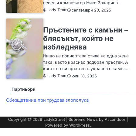
певец и композитор Ники Захариев…
Lady Team
септември 20, 2025
ЗА ЖЕНАТА
ИДЕИ
МОДА
Пръстените с камъни –
блясъкът, който не
избледнява
Нищо не подчертава стила на една жена
така, както красиво подбран пръстен. А
когато този пръстен е украсен с камък…
Lady Team
юли 18, 2025
Партньори
Обезщетение при трудова злополука
Copyright © 2026
LadyBG.net
| Supreme News by
Ascendoor
|
Powered by
WordPress
.