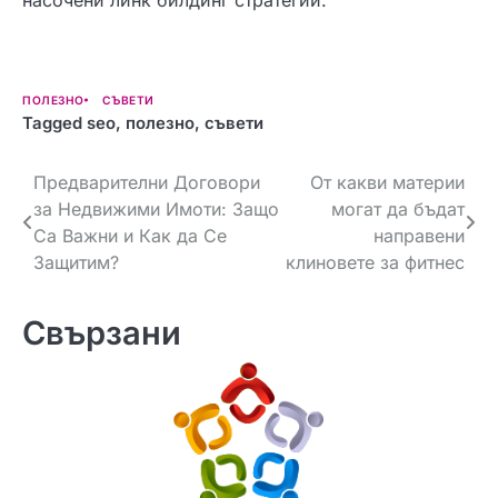
насочени линк билдинг стратегии.
ПОЛЕЗНО
СЪВЕТИ
Tagged
seo
,
полезно
,
съвети
Навигация
Предварителни Договори
От какви материи
за Недвижими Имоти: Защо
могат да бъдат
Са Важни и Как да Се
направени
Защитим?
клиновете за фитнес
Свързани