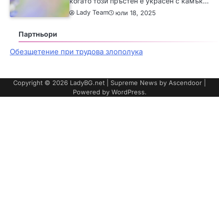
когато този пръстен е украсен с камък…
Lady Team
юли 18, 2025
Партньори
Обезщетение при трудова злополука
Copyright © 2026
LadyBG.net
| Supreme News by
Ascendoor
|
Powered by
WordPress
.