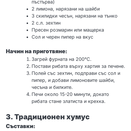
пъстърва)
2 лимона, нарязани на шайби
3 скилидки чесън, нарязани на тънко
2 с.л. зехтин
Пресен розмарин или мащерка
Сол и черен пипер на вкус
Начин на приготвяне:
Загрей фурната на 200°C.
Постави рибата върху хартия за печене.
Полей със зехтин, подправи със сол и
пипер, и добави лимоновите шайби,
чесъна и билките.
Печи около 15-20 минути, докато
рибата стане златиста и крехка.
3. Традиционен хумус
Съставки: