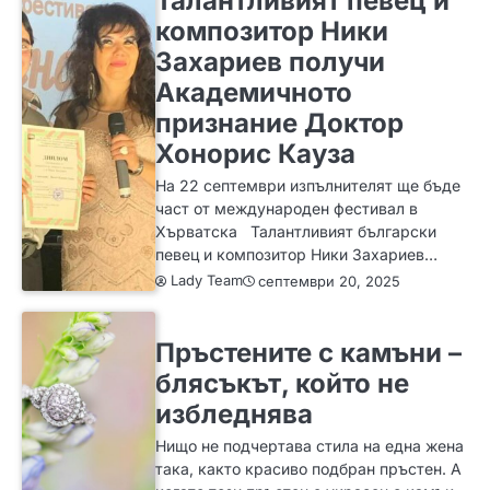
Талантливият певец и
композитор Ники
Захариев получи
Академичното
признание Доктор
Хонорис Кауза
На 22 септември изпълнителят ще бъде
част от международен фестивал в
Хърватска Талантливият български
певец и композитор Ники Захариев…
Lady Team
септември 20, 2025
ЗА ЖЕНАТА
ИДЕИ
МОДА
Пръстените с камъни –
блясъкът, който не
избледнява
Нищо не подчертава стила на една жена
така, както красиво подбран пръстен. А