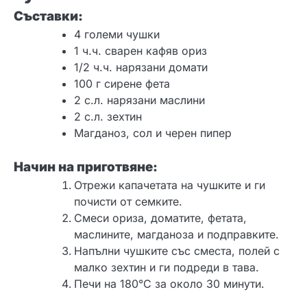
Съставки:
4 големи чушки
1 ч.ч. сварен кафяв ориз
1/2 ч.ч. нарязани домати
100 г сирене фета
2 с.л. нарязани маслини
2 с.л. зехтин
Магданоз, сол и черен пипер
Начин на приготвяне:
Отрежи капачетата на чушките и ги
почисти от семките.
Смеси ориза, доматите, фетата,
маслините, магданоза и подправките.
Напълни чушките със сместа, полей с
малко зехтин и ги подреди в тава.
Печи на 180°C за около 30 минути.