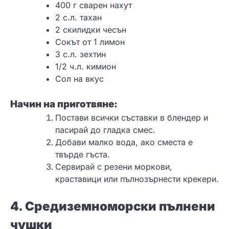
400 г сварен нахут
2 с.л. тахан
2 скилидки чесън
Сокът от 1 лимон
3 с.л. зехтин
1/2 ч.л. кимион
Сол на вкус
Начин на приготвяне:
Постави всички съставки в блендер и
пасирай до гладка смес.
Добави малко вода, ако сместа е
твърде гъста.
Сервирай с резени моркови,
краставици или пълнозърнести крекери.
4. Средиземноморски пълнени
чушки