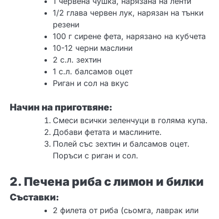
1 червена чушка, нарязана на ленти
1/2 глава червен лук, нарязан на тънки
резени
100 г сирене фета, нарязано на кубчета
10-12 черни маслини
2 с.л. зехтин
1 с.л. балсамов оцет
Риган и сол на вкус
Начин на приготвяне:
Смеси всички зеленчуци в голяма купа.
Добави фетата и маслините.
Полей със зехтин и балсамов оцет.
Поръси с риган и сол.
2. Печена риба с лимон и билки
Съставки:
2 филета от риба (сьомга, лаврак или