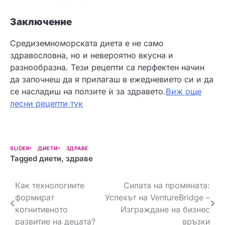
Заключение
Средиземноморската диета е не само
здравословна, но и невероятно вкусна и
разнообразна. Тези рецепти са перфектен начин
да започнеш да я прилагаш в ежедневието си и да
се насладиш на ползите ѝ за здравето.
Виж още
лесни рецепти тук
SLIDER
ДИЕТИ
ЗДРАВЕ
Tagged
диети
,
здраве
Навигация
Как технологиите
Силата на промяната:
формират
Успехът на VentureBridge –
когнитивното
Изграждане на бизнес
развитие на децата?
връзки