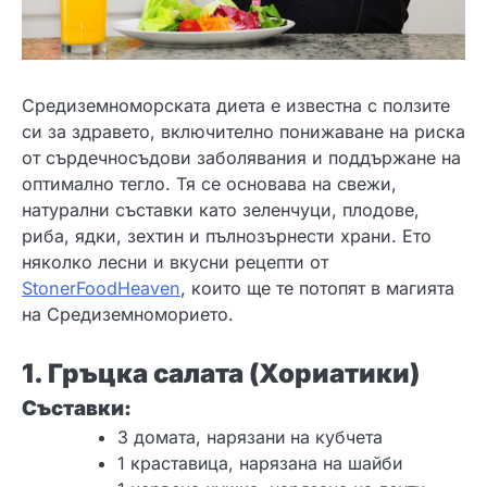
Средиземноморската диета е известна с ползите
си за здравето, включително понижаване на риска
от сърдечносъдови заболявания и поддържане на
оптимално тегло. Тя се основава на свежи,
натурални съставки като зеленчуци, плодове,
риба, ядки, зехтин и пълнозърнести храни. Ето
няколко лесни и вкусни рецепти от
StonerFoodHeaven
, които ще те потопят в магията
на Средиземноморието.
1. Гръцка салата (Хориатики)
Съставки:
3 домата, нарязани на кубчета
1 краставица, нарязана на шайби