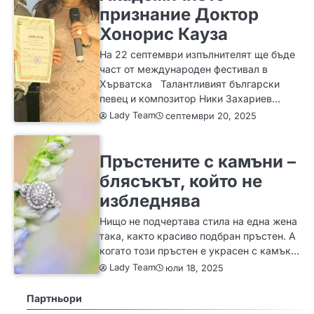
признание Доктор
Хонорис Кауза
На 22 септември изпълнителят ще бъде
част от международен фестивал в
Хърватска Талантливият български
певец и композитор Ники Захариев…
Lady Team
септември 20, 2025
ЗА ЖЕНАТА
ИДЕИ
МОДА
Пръстените с камъни –
блясъкът, който не
избледнява
Нищо не подчертава стила на една жена
така, както красиво подбран пръстен. А
когато този пръстен е украсен с камък…
Lady Team
юли 18, 2025
Партньори