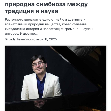
природна симбиоза между
традиция и наука
Растението шилажит е едно от най-загадъчните и
впечатляващи природни вещества, което съчетава
хилядолетна история и нарастващ съвременен научен
интерес. Известно…
Lady Team
октомври 11, 2025