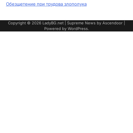
Обезщетение при трудова злополука
Copyright © 2026
LadyBG.net
| Supreme News by
Ascendoor
|
Powered by
WordPress
.