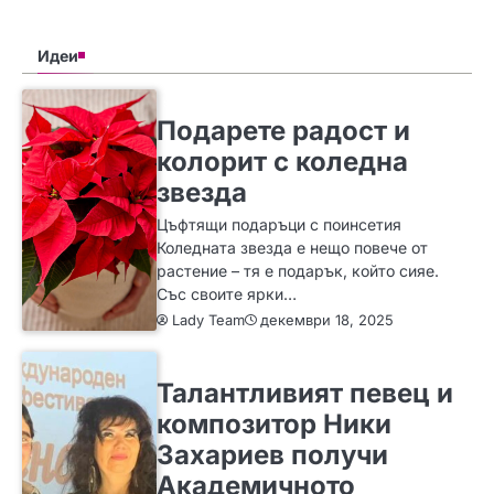
Идеи
SLIDER
ИДЕИ
Подарете радост и
колорит с коледна
звезда
Цъфтящи подаръци с поинсетия
Коледната звезда е нещо повече от
растение – тя е подарък, който сияе.
Със своите ярки…
Lady Team
декември 18, 2025
ИДЕИ
Талантливият певец и
композитор Ники
Захариев получи
Академичното