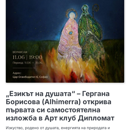
ИНТЕРЕСНО
„Езикът на душата“ – Гергана
Борисова (Alhimerra) открива
първата си самостоятелна
изложба в Арт клуб Дипломат
Изкуство, родено от душата, енергията на природата и