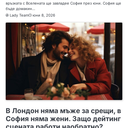
връзката с Вселената ще завладее София през юни. София ще
бъде домакин…
Lady Team
юни 8, 2026
ИНТЕРЕСНО
В Лондон няма мъже за срещи, в
София няма жени. Защо дейтинг
сцената работи наобратно?