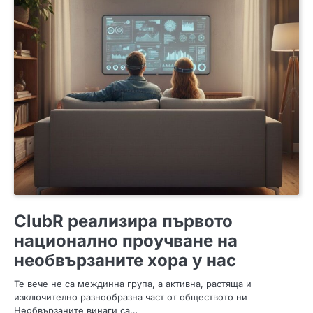
ПОЛЕЗНО
ClubR реализира първото
национално проучване на
необвързаните хора у нас
Те вече не са междинна група, а активна, растяща и
изключително разнообразна част от обществото ни
Необвързаните винаги са…