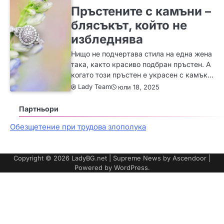
Пръстените с камъни –
блясъкът, който не
избледнява
Нищо не подчертава стила на една жена
така, както красиво подбран пръстен. А
когато този пръстен е украсен с камък…
Lady Team
юли 18, 2025
Партньори
Обезщетение при трудова злополука
Copyright © 2026
LadyBG.net
| Supreme News by
Ascendoor
|
Powered by
WordPress
.