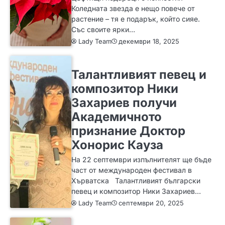
Коледната звезда е нещо повече от
растение – тя е подарък, който сияе.
Със своите ярки…
Lady Team
декември 18, 2025
ИДЕИ
Талантливият певец и
композитор Ники
Захариев получи
Академичното
признание Доктор
Хонорис Кауза
На 22 септември изпълнителят ще бъде
част от международен фестивал в
Хърватска Талантливият български
певец и композитор Ники Захариев…
Lady Team
септември 20, 2025
ЗА ЖЕНАТА
ИДЕИ
МОДА