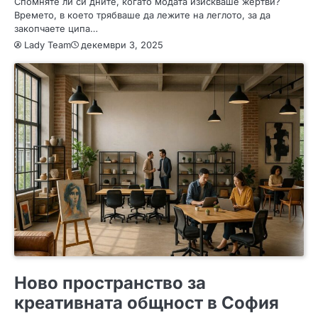
Спомняте ли си дните, когато модата изискваше жертви?
Времето, в което трябваше да лежите на леглото, за да
закопчаете ципа…
Lady Team
декември 3, 2025
ПОЛЕЗНО
Ново пространство за
креативната общност в София