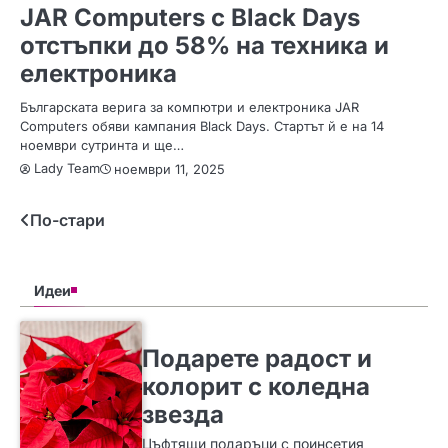
JAR Computers с Black Days
отстъпки до 58% на техника и
електроника
Българската верига за компютри и електроника JAR
Computers обяви кампания Black Days. Стартът й е на 14
ноември сутринта и ще…
Lady Team
ноември 11, 2025
Навигация
По-стари
Идеи
SLIDER
ИДЕИ
Подарете радост и
колорит с коледна
звезда
Цъфтящи подаръци с поинсетия