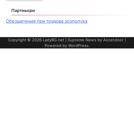
Партньори
Обезщетение при трудова злополука
Copyright © 2026
LadyBG.net
| Supreme News by
Ascendoor
|
Powered by
WordPress
.