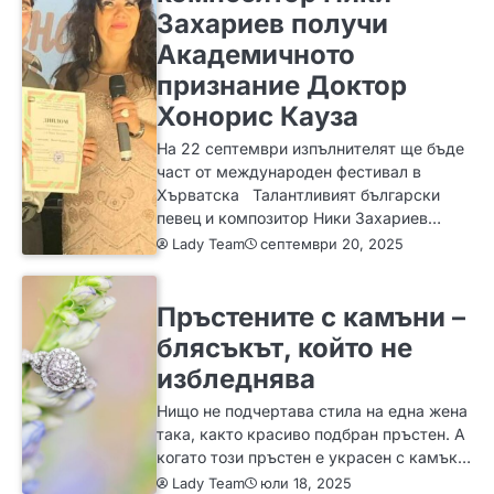
Захариев получи
Академичното
признание Доктор
Хонорис Кауза
На 22 септември изпълнителят ще бъде
част от международен фестивал в
Хърватска Талантливият български
певец и композитор Ники Захариев…
Lady Team
септември 20, 2025
ЗА ЖЕНАТА
ИДЕИ
МОДА
Пръстените с камъни –
блясъкът, който не
избледнява
Нищо не подчертава стила на една жена
така, както красиво подбран пръстен. А
когато този пръстен е украсен с камък…
Lady Team
юли 18, 2025