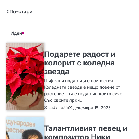
Навигация
По-стари
Идеи
SLIDER
ИДЕИ
Подарете радост и
колорит с коледна
звезда
Цъфтящи подаръци с поинсетия
Коледната звезда е нещо повече от
растение – тя е подарък, който сияе.
Със своите ярки…
Lady Team
декември 18, 2025
ИДЕИ
Талантливият певец и
композитор Ники