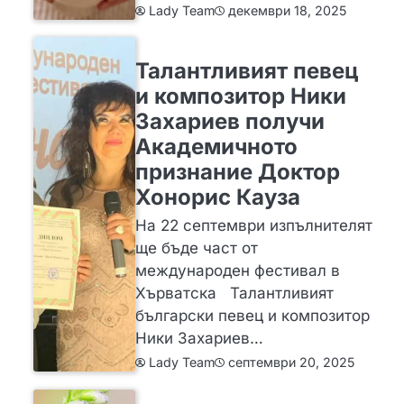
декември 18, 2025
Lady Team
ИДЕИ
Талантливият певец
и композитор Ники
Захариев получи
Академичното
признание Доктор
Хонорис Кауза
На 22 септември изпълнителят
ще бъде част от
международен фестивал в
Хърватска Талантливият
български певец и композитор
Ники Захариев…
септември 20, 2025
Lady Team
ЗА ЖЕНАТА
ИДЕИ
МОДА