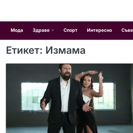
Skip
to
content
Мода
Здраве
Спорт
Интересно
Съве
Етикет:
Измама