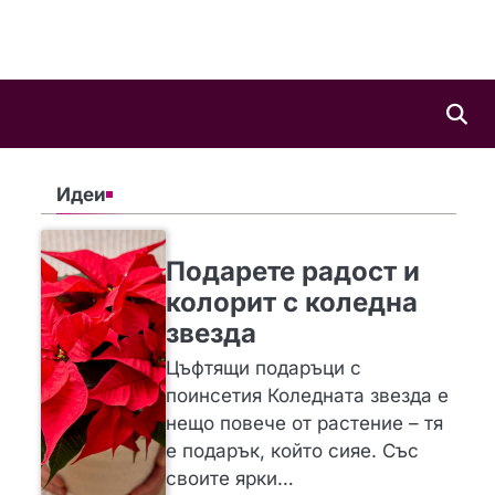
Идеи
SLIDER
ИДЕИ
Подарете радост и
колорит с коледна
звезда
Цъфтящи подаръци с
поинсетия Коледната звезда е
нещо повече от растение – тя
е подарък, който сияе. Със
своите ярки…