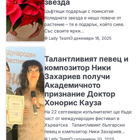
звезда
Цъфтящи подаръци с поинсетия
Коледната звезда е нещо повече от
растение – тя е подарък, който сияе.
Със своите ярки…
Lady Team
декември 18, 2025
ИДЕИ
Талантливият певец и
композитор Ники
Захариев получи
Академичното
признание Доктор
Хонорис Кауза
На 22 септември изпълнителят ще бъде
част от международен фестивал в
Хърватска Талантливият български
певец и композитор Ники Захариев…
Lady Team
септември 20, 2025