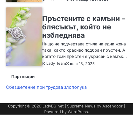
ЗА ЖЕНАТА
ИДЕИ
МОДА
Пръстените с камъни –
блясъкът, който не
избледнява
Нищо не подчертава стила на една жена
така, както красиво подбран пръстен. А
когато този пръстен е украсен с камък…
Lady Team
юли 18, 2025
Партньори
Обезщетение при трудова злополука
Copyright © 2026
LadyBG.net
| Supreme News by
Ascendoor
|
Powered by
WordPress
.