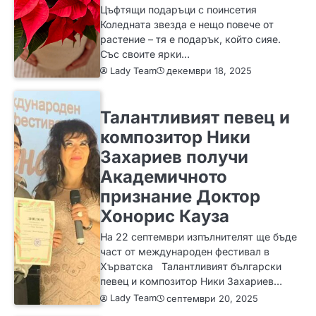
Цъфтящи подаръци с поинсетия
Коледната звезда е нещо повече от
растение – тя е подарък, който сияе.
Със своите ярки…
Lady Team
декември 18, 2025
ИДЕИ
Талантливият певец и
композитор Ники
Захариев получи
Академичното
признание Доктор
Хонорис Кауза
На 22 септември изпълнителят ще бъде
част от международен фестивал в
Хърватска Талантливият български
певец и композитор Ники Захариев…
Lady Team
септември 20, 2025