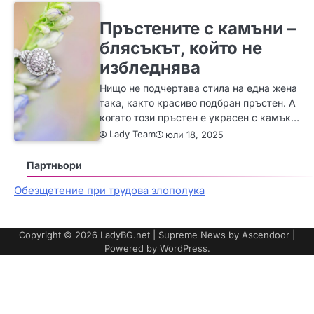
ЗА ЖЕНАТА
ИДЕИ
МОДА
Пръстените с камъни –
блясъкът, който не
избледнява
Нищо не подчертава стила на една жена
така, както красиво подбран пръстен. А
когато този пръстен е украсен с камък…
Lady Team
юли 18, 2025
Партньори
Обезщетение при трудова злополука
Copyright © 2026
LadyBG.net
| Supreme News by
Ascendoor
|
Powered by
WordPress
.