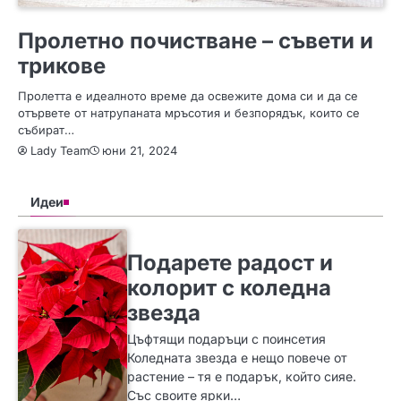
СЪВЕТИ
Пролетно почистване – съвети и
трикове
Пролетта е идеалното време да освежите дома си и да се
отървете от натрупаната мръсотия и безпорядък, които се
събират…
Lady Team
юни 21, 2024
Идеи
SLIDER
ИДЕИ
Подарете радост и
колорит с коледна
звезда
Цъфтящи подаръци с поинсетия
Коледната звезда е нещо повече от
растение – тя е подарък, който сияе.
Със своите ярки…