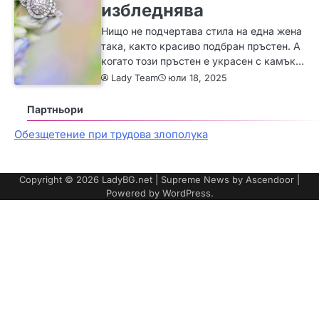
избледнява
Нищо не подчертава стила на една жена
така, както красиво подбран пръстен. А
когато този пръстен е украсен с камък…
Lady Team
юли 18, 2025
Партньори
Обезщетение при трудова злополука
Copyright © 2026
LadyBG.net
| Supreme News by
Ascendoor
|
Powered by
WordPress
.