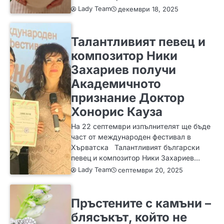
Lady Team
декември 18, 2025
ИДЕИ
Талантливият певец и
композитор Ники
Захариев получи
Академичното
признание Доктор
Хонорис Кауза
На 22 септември изпълнителят ще бъде
част от международен фестивал в
Хърватска Талантливият български
певец и композитор Ники Захариев…
Lady Team
септември 20, 2025
ЗА ЖЕНАТА
ИДЕИ
МОДА
Пръстените с камъни –
блясъкът, който не