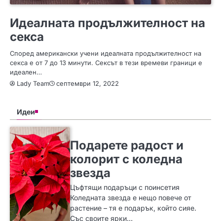
СЪВЕТИ
Идеалната продължителност на
секса
Според американски учени идеалната продължителност на
секса е от 7 до 13 минути. Сексът в тези времеви граници е
идеален…
Lady Team
септември 12, 2022
Идеи
SLIDER
ИДЕИ
Подарете радост и
колорит с коледна
звезда
Цъфтящи подаръци с поинсетия
Коледната звезда е нещо повече от
растение – тя е подарък, който сияе.
Със своите ярки…