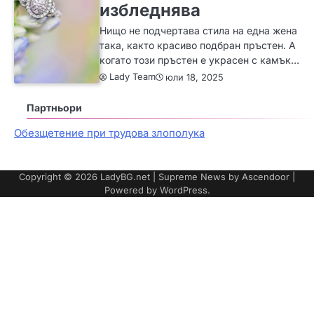
избледнява
Нищо не подчертава стила на една жена
така, както красиво подбран пръстен. А
когато този пръстен е украсен с камък…
Lady Team
юли 18, 2025
Партньори
Обезщетение при трудова злополука
Copyright © 2026
LadyBG.net
| Supreme News by
Ascendoor
|
Powered by
WordPress
.