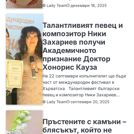
Lady Team
декември 18, 2025
ИДЕИ
Талантливият певец и
композитор Ники
Захариев получи
Академичното
признание Доктор
Хонорис Кауза
На 22 септември изпълнителят ще бъде
част от международен фестивал в
Хърватска Талантливият български
певец и композитор Ники Захариев…
Lady Team
септември 20, 2025
ЗА ЖЕНАТА
ИДЕИ
МОДА
Пръстените с камъни –
блясъкът, който не