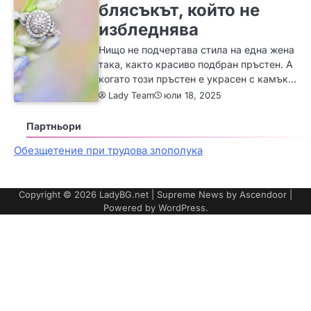
блясъкът, който не
избледнява
Нищо не подчертава стила на една жена
така, както красиво подбран пръстен. А
когато този пръстен е украсен с камък…
Lady Team
юли 18, 2025
Партньори
Обезщетение при трудова злополука
Copyright © 2026
LadyBG.net
| Supreme News by
Ascendoor
|
Powered by
WordPress
.