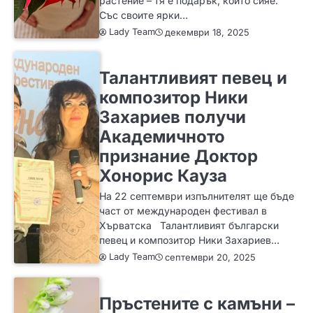
растение – тя е подарък, който сияе.
Със своите ярки…
Lady Team
декември 18, 2025
ИДЕИ
Талантливият певец и
композитор Ники
Захариев получи
Академичното
признание Доктор
Хонорис Кауза
На 22 септември изпълнителят ще бъде
част от международен фестивал в
Хърватска Талантливият български
певец и композитор Ники Захариев…
Lady Team
септември 20, 2025
ЗА ЖЕНАТА
ИДЕИ
МОДА
Пръстените с камъни –