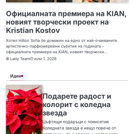
МОДА
Официалната премиера на KIAN,
новият творчески проект на
Kristian Kostov
Хотел Hilton Sofia бе домакин на едно от най-очакваните
артистично-парфюмерийни събития на годината –
официалната премиера на KIAN, новият творчески…
Lady Team
юли 1, 2026
Идеи
SLIDER
ИДЕИ
Подарете радост и
колорит с коледна
звезда
Цъфтящи подаръци с поинсетия
Коледната звезда е нещо повече от