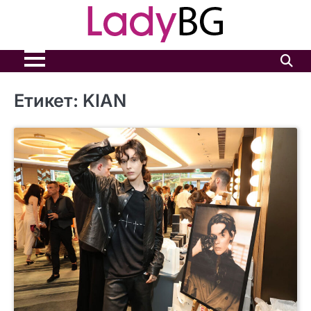
Skip
to
content
Етикет:
KIAN