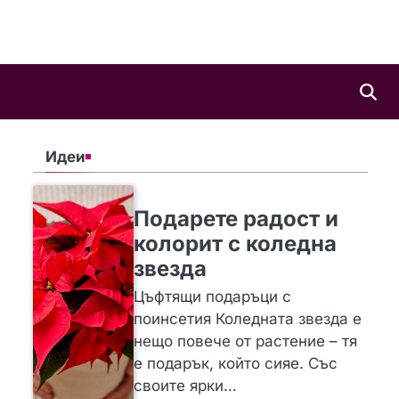
Идеи
SLIDER
ИДЕИ
Подарете радост и
колорит с коледна
звезда
Цъфтящи подаръци с
поинсетия Коледната звезда е
нещо повече от растение – тя
е подарък, който сияе. Със
своите ярки…