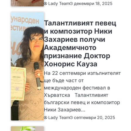
декември 18, 2025
Lady Team
ИДЕИ
Талантливият певец
и композитор Ники
Захариев получи
Академичното
признание Доктор
Хонорис Кауза
На 22 септември изпълнителят
ще бъде част от
международен фестивал в
Хърватска Талантливият
български певец и композитор
Ники Захариев…
септември 20, 2025
Lady Team
ЗА ЖЕНАТА
ИДЕИ
МОДА