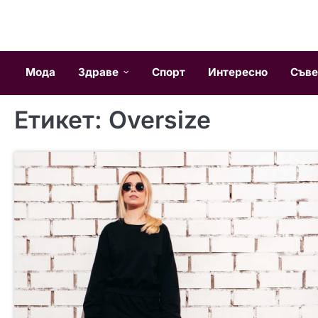
Skip
to
content
Мода
Здраве
Спорт
Интересно
Съве
Етикет:
Oversize