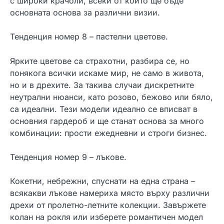
с широки крачоли, всеки от които ще бъде
основната основа за различни визии.
Тенденция номер 8 – пастелни цветове.
Ярките цветове са страхотни, разбира се, но
понякога всички искаме мир, не само в живота,
но и в дрехите. За такива случаи дискретните
неутрални нюанси, като розово, бежово или бяло,
са идеални. Тези модели идеално се вписват в
основния гардероб и ще станат основа за много
комбинации: прости ежедневни и строги бизнес.
Тенденция номер 9 – лъкове.
Кокетни, небрежни, спуснати на една страна –
всякакви лъкове намериха място върху различни
дрехи от пролетно-летните колекции. Завържете
колан на рокля или изберете романтичен модел