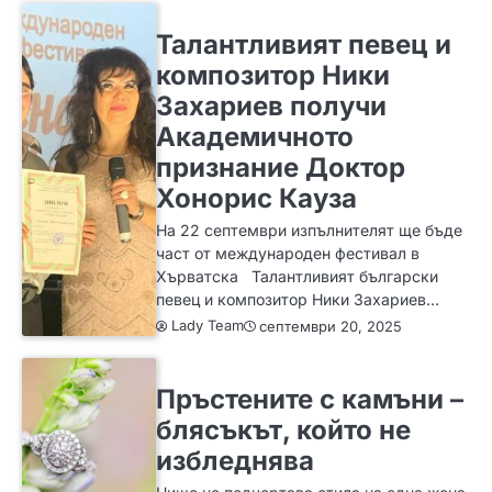
ИДЕИ
Талантливият певец и
композитор Ники
Захариев получи
Академичното
признание Доктор
Хонорис Кауза
На 22 септември изпълнителят ще бъде
част от международен фестивал в
Хърватска Талантливият български
певец и композитор Ники Захариев…
Lady Team
септември 20, 2025
ЗА ЖЕНАТА
ИДЕИ
МОДА
Пръстените с камъни –
блясъкът, който не
избледнява