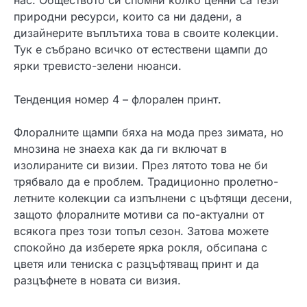
нас. Обществото си спомни колко ценни са тези
природни ресурси, които са ни дадени, а
дизайнерите въплътиха това в своите колекции.
Тук е събрано всичко от естествени щампи до
ярки тревисто-зелени нюанси.
Тенденция номер 4 – флорален принт.
Флоралните щампи бяха на мода през зимата, но
мнозина не знаеха как да ги включат в
изолираните си визии. През лятото това не би
трябвало да е проблем. Традиционно пролетно-
летните колекции са изпълнени с цъфтящи десени,
защото флоралните мотиви са по-актуални от
всякога през този топъл сезон. Затова можете
спокойно да изберете ярка рокля, обсипана с
цветя или тениска с разцъфтяващ принт и да
разцъфнете в новата си визия.