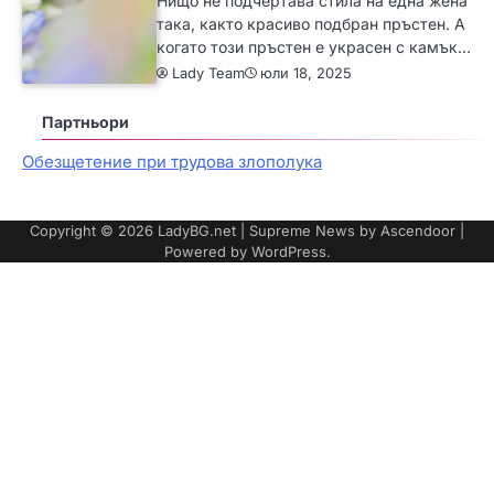
Нищо не подчертава стила на една жена
така, както красиво подбран пръстен. А
когато този пръстен е украсен с камък…
Lady Team
юли 18, 2025
Партньори
Обезщетение при трудова злополука
Copyright © 2026
LadyBG.net
| Supreme News by
Ascendoor
|
Powered by
WordPress
.