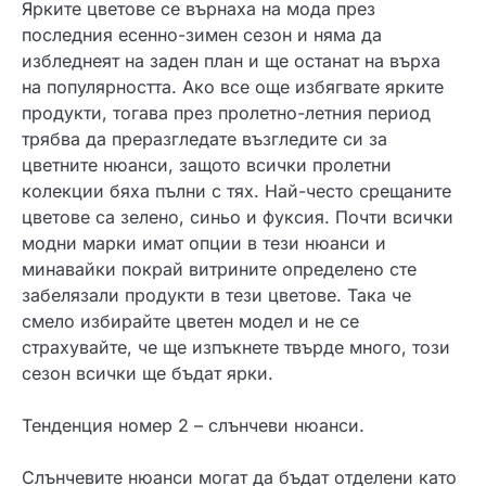
Ярките цветове се върнаха на мода през
последния есенно-зимен сезон и няма да
избледнеят на заден план и ще останат на върха
на популярността. Ако все още избягвате ярките
продукти, тогава през пролетно-летния период
трябва да преразгледате възгледите си за
цветните нюанси, защото всички пролетни
колекции бяха пълни с тях. Най-често срещаните
цветове са зелено, синьо и фуксия. Почти всички
модни марки имат опции в тези нюанси и
минавайки покрай витрините определено сте
забелязали продукти в тези цветове. Така че
смело избирайте цветен модел и не се
страхувайте, че ще изпъкнете твърде много, този
сезон всички ще бъдат ярки.
Тенденция номер 2 – слънчеви нюанси.
Слънчевите нюанси могат да бъдат отделени като