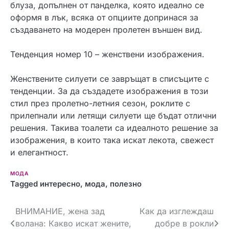
блуза, допълнен от панделка, която идеално се
оформя в лък, всяка от опциите допринася за
създаването на модерен пролетен външен вид.
Тенденция номер 10 – женствени изображения.
Женствените силуети се завръщат в списъците с
тенденции. За да създадете изображения в този
стил през пролетно-летния сезон, роклите с
прилепнали или летящи силуети ще бъдат отлични
решения. Такива тоалети са идеалното решение за
изображения, в които така искат лекота, свежест
и елегантност.
МОДА
Tagged
интересно
,
мода
,
полезно
Навигация
ВНИМАНИЕ, жена зад
Как да изглеждаш
волана: Какво искат жените,
добре в рокли