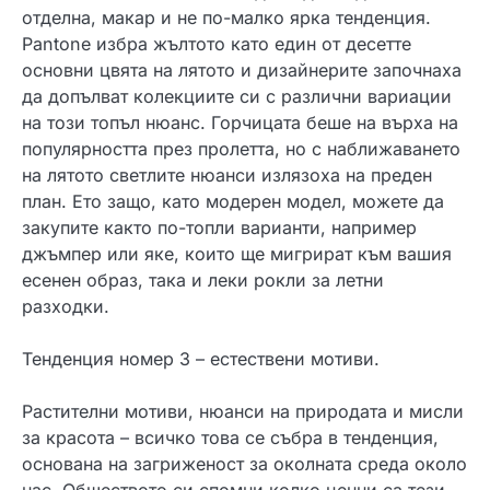
отделна, макар и не по-малко ярка тенденция.
Pantone избра жълтото като един от десетте
основни цвята на лятото и дизайнерите започнаха
да допълват колекциите си с различни вариации
на този топъл нюанс. Горчицата беше на върха на
популярността през пролетта, но с наближаването
на лятото светлите нюанси излязоха на преден
план. Ето защо, като модерен модел, можете да
закупите както по-топли варианти, например
джъмпер или яке, които ще мигрират към вашия
есенен образ, така и леки рокли за летни
разходки.
Тенденция номер 3 – естествени мотиви.
Растителни мотиви, нюанси на природата и мисли
за красота – всичко това се събра в тенденция,
основана на загриженост за околната среда около