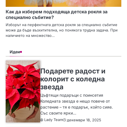
Как да изберем подходяща детска рокля за
специално събитие?
Изборът на перфектната детска рокля за специално събитие
може да бъде възхитителна, но понякога трудна задача. При
наличието на множество…
Идеи
SLIDER
ИДЕИ
Подарете радост и
колорит с коледна
звезда
Цъфтящи подаръци с поинсетия
Коледната звезда е нещо повече от
растение – тя е подарък, който сияе.
Със своите ярки…
Lady Team
декември 18, 2025