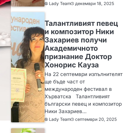
декември 18, 2025
Lady Team
ИДЕИ
Талантливият певец
и композитор Ники
Захариев получи
Академичното
признание Доктор
Хонорис Кауза
На 22 септември изпълнителят
ще бъде част от
международен фестивал в
Хърватска Талантливият
български певец и композитор
Ники Захариев…
септември 20, 2025
Lady Team
ЗА ЖЕНАТА
ИДЕИ
МОДА