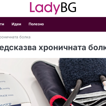
ти
Идеи
Полезно
роничната болка
едсказва хроничната бол