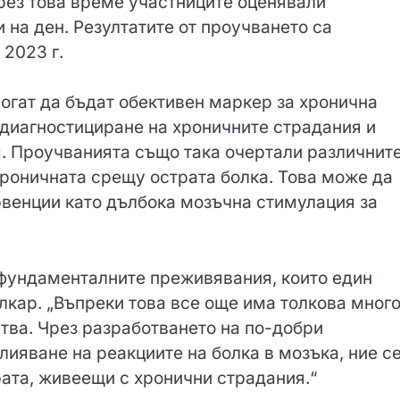
рез това време участниците оценявали
и на ден. Резултатите от проучването са
 2023 г.
огат да бъдат обективен маркер за хронична
а диагностициране на хроничните страдания и
я. Проучванията също така очертали различнит
хроничната срещу острата болка. Това може да
рвенции като дълбока мозъчна стимулация за
й-фундаменталните преживявания, които един
лкар. „Въпреки това все още има толкова мног
ства. Чрез разработването на по-добри
лияване на реакциите на болка в мозъка, ние с
ата, живеещи с хронични страдания.“