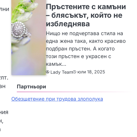
Пръстените с камъни
лни
– блясъкът, който не
избледнява
Нищо не подчертава стила на
една жена така, както красиво
подбран пръстен. А когато
този пръстен е украсен с
камък…
юли 18, 2025
Lady Team
лт.
ан
Партньори
Обезщетение при трудова злополука
ния
н,
а