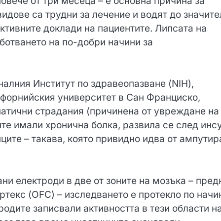
овече от три месеца – е основна причина за
идове са трудни за лечение и водят до значите
ективните доклади на пациентите. Липсата на
ботването на по-добри начини за
налния Институт по здравеопазване (NIH),
форнийския университет в Сан Франциско,
атични страдания (причинена от увреждане на
те имали хронична болка, развила се след инсу
ите – такава, която привидно идва от ампутир
и електроди в две от зоните на мозъка – пред
ртекс (OFC) – изследването е протекло по начи
одите записвали активността в тези области н