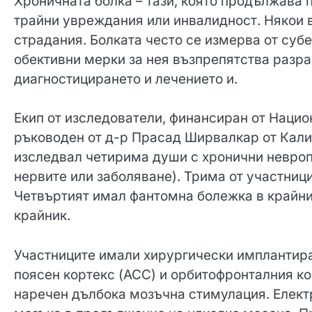
Хроничната болка – тази, която продължава п
трайни увреждания или инвалидност. Някои в
страдания. Болката често се измерва от суб
обективни мерки за нея възпрепятства разра
диагностицирането и лечението и.
Екип от изследователи, финансиран от Нацио
ръководен от д-р Прасад Ширвалкар от Кали
изследвал четирима души с хронични невроп
нервите или заболяване). Трима от участници
Четвъртият имал фантомна болежка в крайниц
крайник.
Участниците имали хирургически имплантиран
поясен кортекс (ACC) и орбитофронталния ко
наречен дълбока мозъчна стимулация. Електр