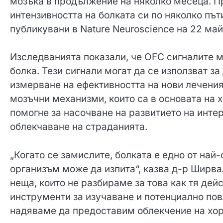
мозъка в продължение на няколко месеца. П
интензивността на болката си по няколко път
публикувани в Nature Neuroscience на 22 май
Изследванията показали, че OFC сигналите м
болка. Тези сигнали могат да се използват з
измерване на ефективността на нови лечени
мозъчни механизми, които са в основата на 
помогне за насочване на развитието на инте
облекчаване на страданията.
„Когато се замислите, болката е едно от на
организъм може да изпита“, казва д-р Ширва
неща, които не разбираме за това как тя дей
инструменти за изучаване и потенциално пов
надяваме да предоставим облекчение на хор