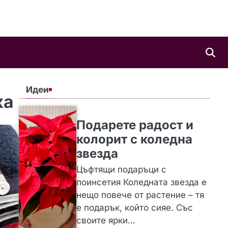
Идеи
ка
SLIDER
ИДЕИ
Подарете радост и
колорит с коледна
звезда
Цъфтящи подаръци с
поинсетия Коледната звезда е
нещо повече от растение – тя
е подарък, който сияе. Със
своите ярки…