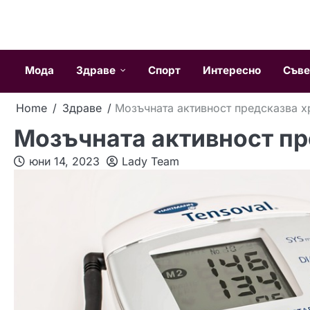
Skip
to
content
Мода
Здраве
Спорт
Интересно
Съве
Home
Здраве
Мозъчната активност предсказва х
Мозъчната активност пр
юни 14, 2023
Lady Team