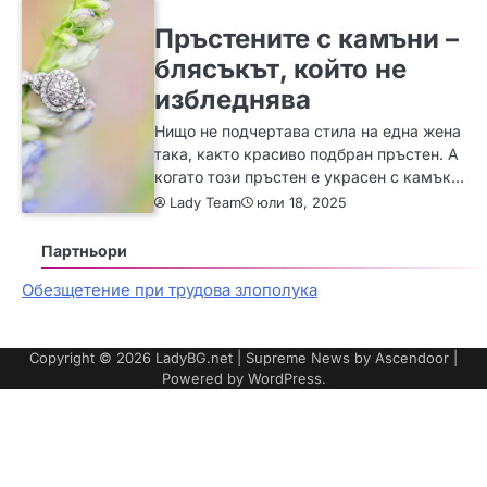
ЗА ЖЕНАТА
ИДЕИ
МОДА
Пръстените с камъни –
блясъкът, който не
избледнява
Нищо не подчертава стила на една жена
така, както красиво подбран пръстен. А
когато този пръстен е украсен с камък…
Lady Team
юли 18, 2025
Партньори
Обезщетение при трудова злополука
Copyright © 2026
LadyBG.net
| Supreme News by
Ascendoor
|
Powered by
WordPress
.