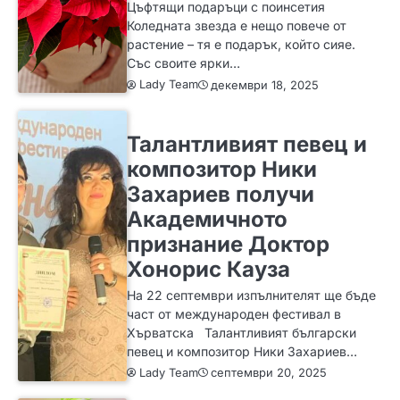
Цъфтящи подаръци с поинсетия
Коледната звезда е нещо повече от
растение – тя е подарък, който сияе.
Със своите ярки…
Lady Team
декември 18, 2025
ИДЕИ
Талантливият певец и
композитор Ники
Захариев получи
Академичното
признание Доктор
Хонорис Кауза
На 22 септември изпълнителят ще бъде
част от международен фестивал в
Хърватска Талантливият български
певец и композитор Ники Захариев…
Lady Team
септември 20, 2025