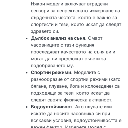
Някои модели включват вградени
сензори за непрекъснато измерване на
сърдечната честота, което е важно за
спортисти и тези, които искат да следят
здравето си.
Дълбок анализ на съня
. Смарт
часовниците с тази функция
проследяват качеството на съня ви и
могат да ви предложат съвети за
подобряването му.
Спортни режими
. Моделите с
разнообразие от спортни режими (като
бягане, плуване, йога и колоездене) са
подходящи за тези, които искат да
следят своята физическа активност.
Водоустойчивост
. Ако плувате или
искате да носите часовника си при
всякакви условия, водоустойчивостта е
важен фактор. Изберете модел с