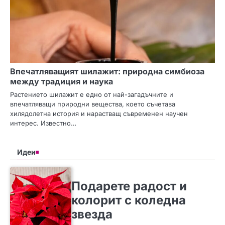
Впечатляващият шилажит: природна симбиоза
между традиция и наука
Растението шилажит е едно от най-загадъчните и
впечатляващи природни вещества, което съчетава
хилядолетна история и нарастващ съвременен научен
интерес. Известно…
Идеи
SLIDER
ИДЕИ
Подарете радост и
колорит с коледна
звезда