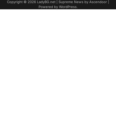
Copyright © 2026
LadyBG.net
| Supreme News by
Ascendoor
|
Powered by
WordPress
.