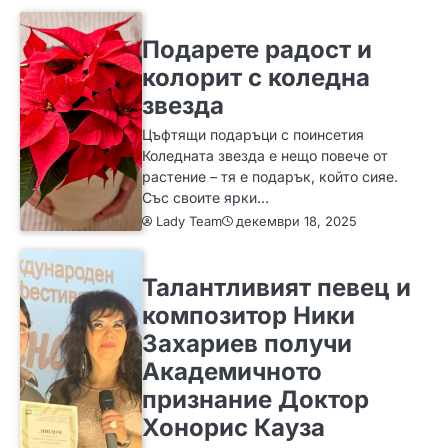
SLIDER
ИДЕИ
Подарете радост и
колорит с коледна
звезда
Цъфтящи подаръци с поинсетия
Коледната звезда е нещо повече от
растение – тя е подарък, който сияе.
Със своите ярки…
Lady Team
декември 18, 2025
ИДЕИ
Талантливият певец и
композитор Ники
Захариев получи
Академичното
признание Доктор
Хонорис Кауза