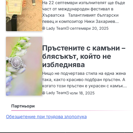
На 22 септември изпълнителят ще бъде
част от международен фестивал в
Хърватска Талантливият български
певец и композитор Ники Захариев…
Lady Team
септември 20, 2025
ЗА ЖЕНАТА
ИДЕИ
МОДА
Пръстените с камъни –
блясъкът, който не
избледнява
Нищо не подчертава стила на една жена
така, както красиво подбран пръстен. А
когато този пръстен е украсен с камък…
Lady Team
юли 18, 2025
Партньори
Обезщетение при трудова злополука